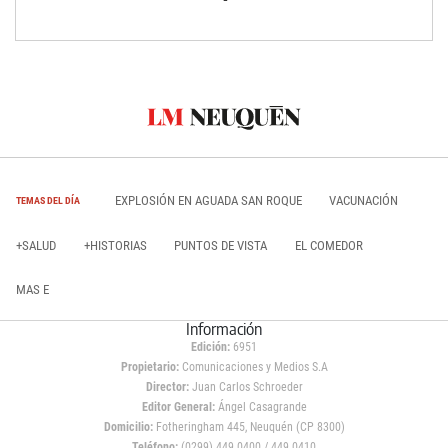
EXPLOSIÓN EN AGUADA SAN ROQUE
VACUNACIÓN
TEMAS DEL DÍA
+SALUD
+HISTORIAS
PUNTOS DE VISTA
EL COMEDOR
MAS E
Información
Edición:
6951
Propietario:
Comunicaciones y Medios S.A
Director:
Juan Carlos Schroeder
Editor General:
Ángel Casagrande
Domicilio:
Fotheringham 445, Neuquén (CP 8300)
Teléfono:
(0299) 449 0400 / 449 0410