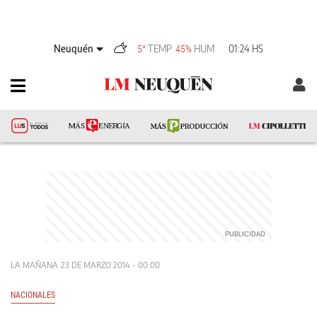
Neuquén
TEMP
HUM
01:24 HS
5°
45%
LA MAÑANA
23 DE MARZO 2014 - 00:00
NACIONALES