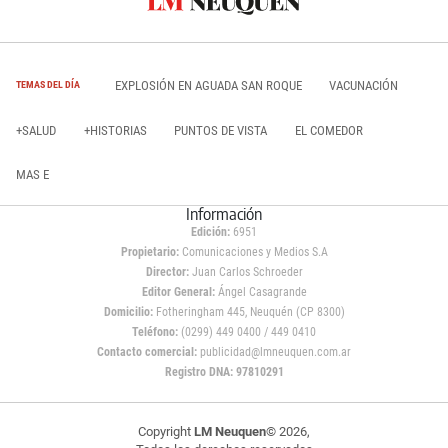
EXPLOSIÓN EN AGUADA SAN ROQUE
VACUNACIÓN
TEMAS DEL DÍA
+SALUD
+HISTORIAS
PUNTOS DE VISTA
EL COMEDOR
MAS E
Información
Edición:
6951
Propietario:
Comunicaciones y Medios S.A
Director:
Juan Carlos Schroeder
Editor General:
Ángel Casagrande
Domicilio:
Fotheringham 445, Neuquén (CP 8300)
Teléfono:
(0299) 449 0400 / 449 0410
Contacto comercial:
publicidad@lmneuquen.com.ar
Registro DNA: 97810291
Copyright
LM Neuquen
© 2026,