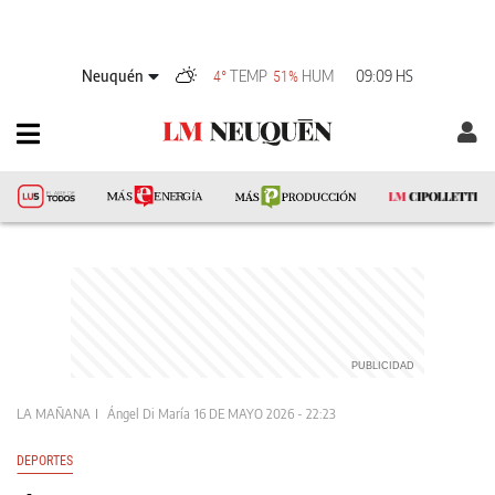
Neuquén
TEMP
HUM
09:09 HS
4°
51%
LA MAÑANA
Ángel Di María
16 DE MAYO 2026 - 22:23
DEPORTES