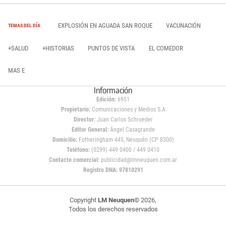
EXPLOSIÓN EN AGUADA SAN ROQUE
VACUNACIÓN
TEMAS DEL DÍA
+SALUD
+HISTORIAS
PUNTOS DE VISTA
EL COMEDOR
MAS E
Información
Edición:
6951
Propietario:
Comunicaciones y Medios S.A
Director:
Juan Carlos Schroeder
Editor General:
Ángel Casagrande
Domicilio:
Fotheringham 445, Neuquén (CP 8300)
Teléfono:
(0299) 449 0400 / 449 0410
Contacto comercial:
publicidad@lmneuquen.com.ar
Registro DNA: 97810291
Copyright
LM Neuquen
© 2026,
Todos los derechos reservados