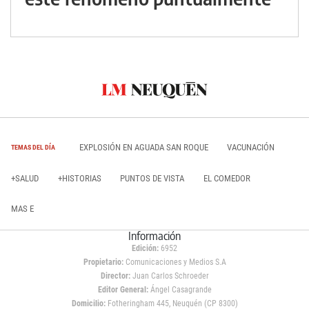
EXPLOSIÓN EN AGUADA SAN ROQUE
VACUNACIÓN
TEMAS DEL DÍA
+SALUD
+HISTORIAS
PUNTOS DE VISTA
EL COMEDOR
MAS E
Información
Edición:
6952
Propietario:
Comunicaciones y Medios S.A
Director:
Juan Carlos Schroeder
Editor General:
Ángel Casagrande
Domicilio:
Fotheringham 445, Neuquén (CP 8300)