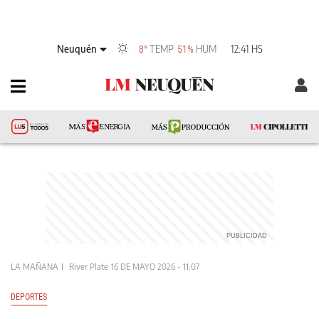
Neuquén
TEMP
HUM
12:41 HS
8°
51%
LA MAÑANA
River Plate
16 DE MAYO 2026 - 11:07
DEPORTES