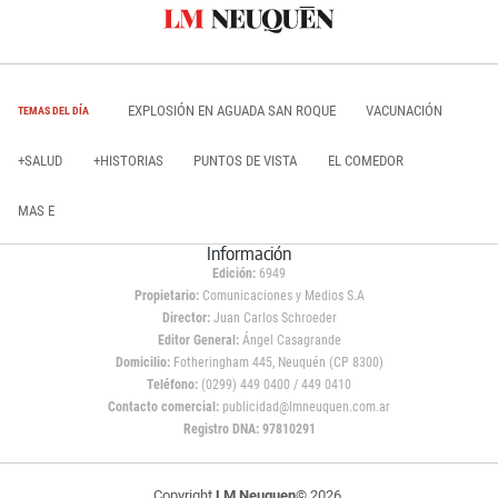
EXPLOSIÓN EN AGUADA SAN ROQUE
VACUNACIÓN
TEMAS DEL DÍA
+SALUD
+HISTORIAS
PUNTOS DE VISTA
EL COMEDOR
MAS E
Información
Edición:
6949
Propietario:
Comunicaciones y Medios S.A
Director:
Juan Carlos Schroeder
Editor General:
Ángel Casagrande
Domicilio:
Fotheringham 445, Neuquén (CP 8300)
Teléfono:
(0299) 449 0400 / 449 0410
Contacto comercial:
publicidad@lmneuquen.com.ar
Registro DNA: 97810291
Copyright
LM Neuquen
© 2026,