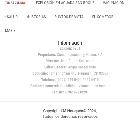
EXPLOSIÓN EN AGUADA SAN ROQUE
VACUNACIÓN
TEMAS DEL DÍA
+SALUD
+HISTORIAS
PUNTOS DE VISTA
EL COMEDOR
MAS E
Información
Edición:
6951
Propietario:
Comunicaciones y Medios S.A
Director:
Juan Carlos Schroeder
Editor General:
Ángel Casagrande
Domicilio:
Fotheringham 445, Neuquén (CP 8300)
Teléfono:
(0299) 449 0400 / 449 0410
Contacto comercial:
publicidad@lmneuquen.com.ar
Registro DNA: 97810291
Copyright
LM Neuquen
© 2026,
Todos los derechos reservados