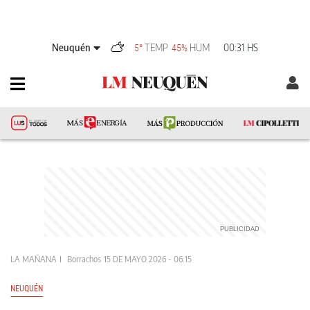
Neuquén
TEMP
HUM
00:31 HS
5°
45%
LA MAÑANA
Borrachos
15 DE MAYO 2026 - 06:15
NEUQUÉN