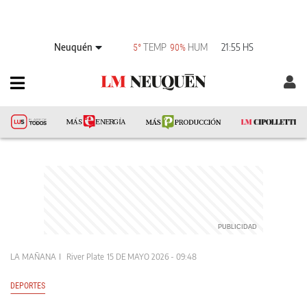
Neuquén
TEMP
HUM
21:55 HS
5°
90%
LA MAÑANA
River Plate
15 DE MAYO 2026 - 09:48
DEPORTES