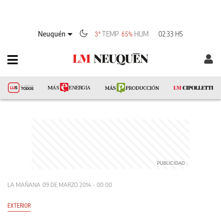
Neuquén
TEMP
HUM
02:33 HS
3°
65%
LA MAÑANA
09 DE MARZO 2014 - 00:00
EXTERIOR