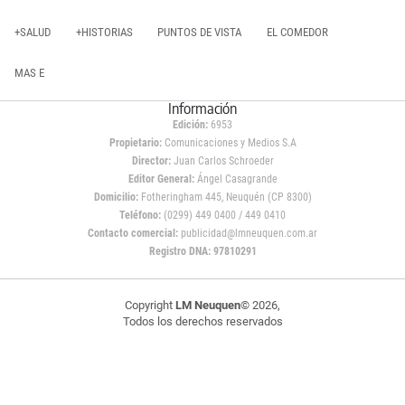
+SALUD
+HISTORIAS
PUNTOS DE VISTA
EL COMEDOR
MAS E
Información
Edición:
6953
Propietario:
Comunicaciones y Medios S.A
Director:
Juan Carlos Schroeder
Editor General:
Ángel Casagrande
Domicilio:
Fotheringham 445, Neuquén (CP 8300)
Teléfono:
(0299) 449 0400 / 449 0410
Contacto comercial:
publicidad@lmneuquen.com.ar
Registro DNA: 97810291
Copyright
LM Neuquen
© 2026,
Todos los derechos reservados