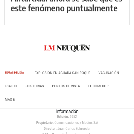
este fenómeno puntualmente
EXPLOSIÓN EN AGUADA SAN ROQUE
VACUNACIÓN
TEMAS DEL DÍA
+SALUD
+HISTORIAS
PUNTOS DE VISTA
EL COMEDOR
MAS E
Información
Edición:
6952
Propietario:
Comunicaciones y Medios S.A
Director:
Juan Carlos Schroeder