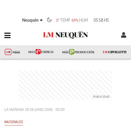
Neuquén
TEMP
HUM
05:58 HS
3°
69%
LA MAÑANA
09 DE JUNIO 2008 - 00:00
NACIONALES