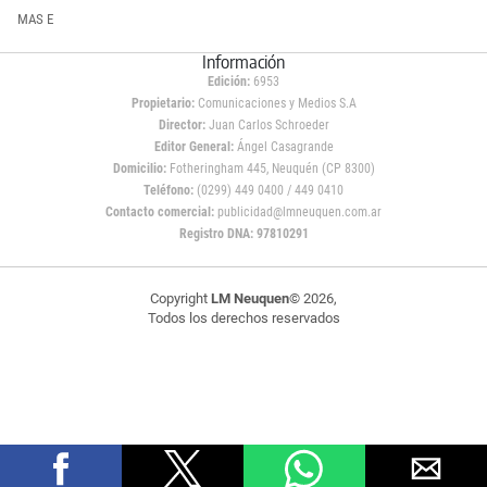
MAS E
Información
Edición:
6953
Propietario:
Comunicaciones y Medios S.A
Director:
Juan Carlos Schroeder
Editor General:
Ángel Casagrande
Domicilio:
Fotheringham 445, Neuquén (CP 8300)
Teléfono:
(0299) 449 0400 / 449 0410
Contacto comercial:
publicidad@lmneuquen.com.ar
Registro DNA: 97810291
Copyright
LM Neuquen
© 2026,
Todos los derechos reservados