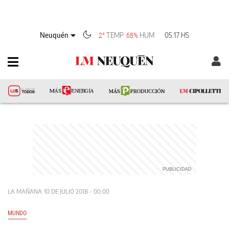
Neuquén
TEMP
HUM
05:17 HS
2°
68%
LA MAÑANA
10 DE JULIO 2018 - 00:00
MUNDO