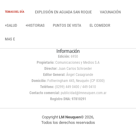
EXPLOSIÓN EN AGUADA SAN ROQUE
VACUNACIÓN
TEMAS DEL DÍA
+SALUD
+HISTORIAS
PUNTOS DE VISTA
EL COMEDOR
MAS E
Información
Edición:
6950
Propietario:
Comunicaciones y Medios S.A
Director:
Juan Carlos Schroeder
Editor General:
Ángel Casagrande
Domicilio:
Fotheringham 445, Neuquén (CP 8300)
Teléfono:
(0299) 449 0400 / 449 0410
Contacto comercial:
publicidad@lmneuquen.com.ar
Registro DNA: 97810291
Copyright
LM Neuquen
© 2026,
Todos los derechos reservados