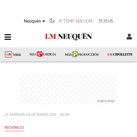
Neuquén
TEMP
HUM
19:39 HS
9°
50%
LA MAÑANA
06 DE MARZO 2014 - 00:00
NACIONALES