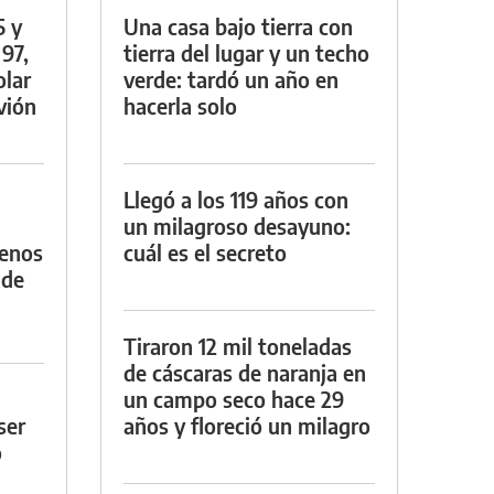
5 y
Una casa bajo tierra con
 97,
tierra del lugar y un techo
olar
verde: tardó un año en
vión
hacerla solo
Llegó a los 119 años con
un milagroso desayuno:
menos
cuál es el secreto
 de
Tiraron 12 mil toneladas
de cáscaras de naranja en
un campo seco hace 29
ser
años y floreció un milagro
o