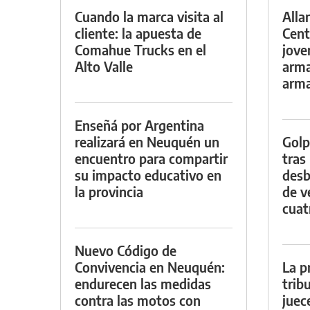
Cuando la marca visita al
Alla
cliente: la apuesta de
Cent
Comahue Trucks en el
jove
Alto Valle
arma
arm
Enseñá por Argentina
realizará en Neuquén un
Golp
encuentro para compartir
tras
su impacto educativo en
desb
la provincia
de v
cuat
Nuevo Código de
Convivencia en Neuquén:
La p
endurecen las medidas
trib
contra las motos con
juec