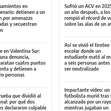
namientos en
Sufrió un ACV en 202
enario: detienen a un
un año después, a los
n por amenazas
rompió el récord de v
das y secuestran
sobre las alas de un a
as
Así se vivió el tiroteo
e en Valentina Sur:
escolar donde un
 una denuncia,
estudiante mató al 
aratan cuatro puntos
a seis personas antes
enta y detienen a
ser neutralizado
ro personas
Impactante video: un
rueba que dividió al
futbolista murió tras 
unal: por qué dos
alcanzado por un ray
es declararon culpable
mientras jugaban un