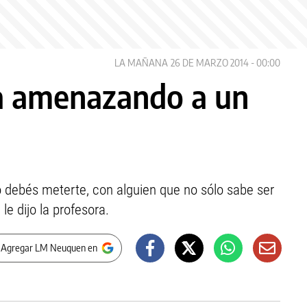
LA MAÑANA
26 DE MARZO 2014 - 00:00
ra amenazando a un
 debés meterte, con alguien que no sólo sabe ser
 le dijo la profesora.
 Agregar LM Neuquen en