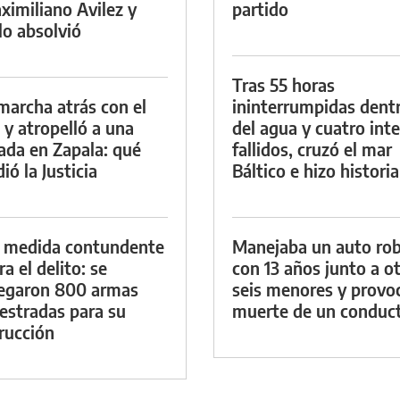
ximiliano Avilez y
partido
lo absolvió
Tras 55 horas
marcha atrás con el
ininterrumpidas dent
 y atropelló a una
del agua y cuatro int
lada en Zapala: qué
fallidos, cruzó el mar
ió la Justicia
Báltico e hizo historia
 medida contundente
Manejaba un auto ro
a el delito: se
con 13 años junto a o
egaron 800 armas
seis menores y provoc
estradas para su
muerte de un conduc
rucción