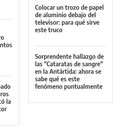
Colocar un trozo de papel
de aluminio debajo del
televisor: para qué sirve
este truco
ro
entos
Sorprendente hallazgo de
las "Cataratas de sangre"
en la Antártida: ahora se
sabe qué es este
bado
fenómeno puntualmente
tros
ó la
tor