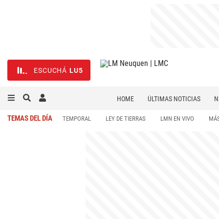
ESCUCHÁ
LU5
HOME
ÚLTIMAS NOTICIAS
N
NECROLÓGICAS
DEPORTES
TEMAS DEL DÍA
TEMPORAL
LEY DE TIERRAS
LMN EN VIVO
MÁS