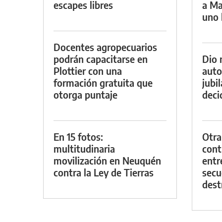
escapes libres
a Ma
uno 
Docentes agropecuarios
podrán capacitarse en
Dio 
Plottier con una
auto
formación gratuita que
jubi
otorga puntaje
decid
En 15 fotos:
Otra
multitudinaria
contr
movilización en Neuquén
entr
contra la Ley de Tierras
secu
dest