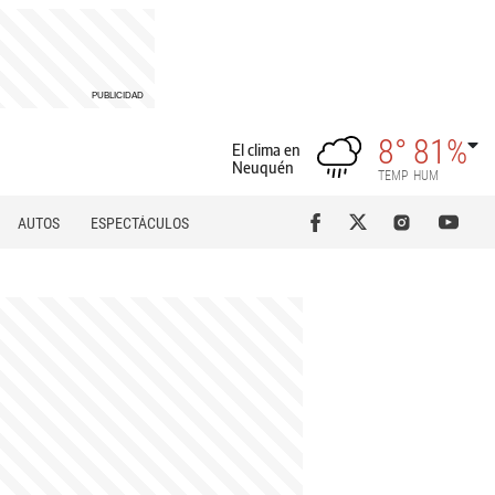
8°
81%
El clima en
Neuquén
TEMP
HUM
AUTOS
ESPECTÁCULOS