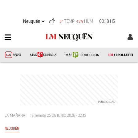
Neuquén
TEMP
HUM
00:18 HS
5°
45%
LA MAÑANA
Terremoto
25 DE JUNIO 2026 - 22:15
NEUQUÉN