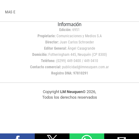
MAS E
Información
Edición:
6951
Propietario:
Comunicaciones y Medios S.A
Director:
Juan Carlos Schroeder
Editor General:
Ángel Casagrande
Domicilio:
Fotheringham 445, Neuquén (CP 8300)
Teléfono:
(0299) 449 0400 / 449 0410
Contacto comercial:
publicidad@lmneuquen.com.ar
Registro DNA: 97810291
Copyright
LM Neuquen
© 2026,
Todos los derechos reservados