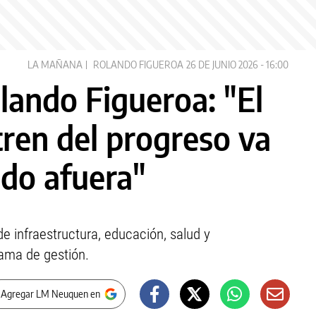
LA MAÑANA
ROLANDO FIGUEROA
26 DE JUNIO 2026 - 16:00
lando Figueroa: "El
tren del progreso va
do afuera"
e infraestructura, educación, salud y
rama de gestión.
 Agregar LM Neuquen en