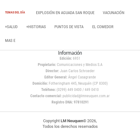
EXPLOSIÓN EN AGUADA SAN ROQUE
VACUNACIÓN
TEMAS DEL DÍA
+SALUD
+HISTORIAS
PUNTOS DE VISTA
EL COMEDOR
MAS E
Información
Edición:
6951
Propietario:
Comunicaciones y Medios S.A
Director:
Juan Carlos Schroeder
Editor General:
Ángel Casagrande
Domicilio:
Fotheringham 445, Neuquén (CP 8300)
Teléfono:
(0299) 449 0400 / 449 0410
Contacto comercial:
publicidad@lmneuquen.com.ar
Registro DNA: 97810291
Copyright
LM Neuquen
© 2026,
Todos los derechos reservados