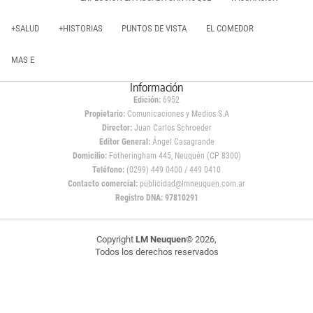
+SALUD
+HISTORIAS
PUNTOS DE VISTA
EL COMEDOR
MAS E
Información
Edición:
6952
Propietario:
Comunicaciones y Medios S.A
Director:
Juan Carlos Schroeder
Editor General:
Ángel Casagrande
Domicilio:
Fotheringham 445, Neuquén (CP 8300)
Teléfono:
(0299) 449 0400 / 449 0410
Contacto comercial:
publicidad@lmneuquen.com.ar
Registro DNA: 97810291
Copyright
LM Neuquen
© 2026,
Todos los derechos reservados