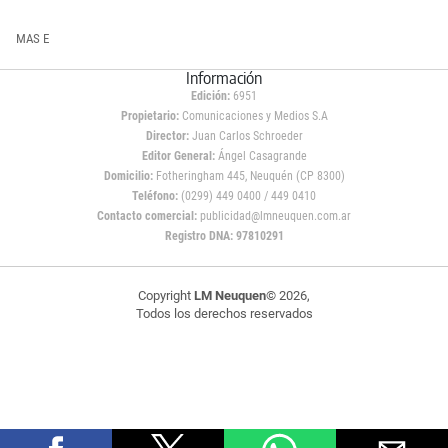
MAS E
Información
Edición:
6951
Propietario:
Comunicaciones y Medios S.A
Director:
Juan Carlos Schroeder
Editor General:
Ángel Casagrande
Domicilio:
Fotheringham 445, Neuquén (CP 8300)
Teléfono:
(0299) 449 0400 / 449 0410
Contacto comercial:
publicidad@lmneuquen.com.ar
Registro DNA: 97810291
Copyright
LM Neuquen
© 2026,
Todos los derechos reservados