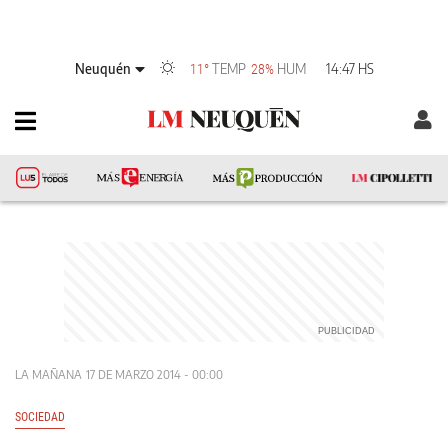
Neuquén
TEMP
HUM
14:47 HS
11°
28%
LA MAÑANA
17 DE MARZO 2014 - 00:00
SOCIEDAD