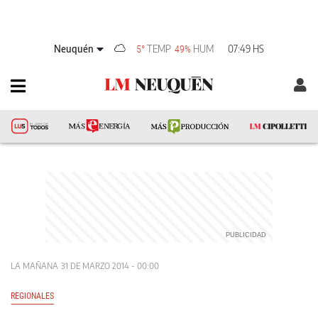
Neuquén
TEMP
HUM
07:49 HS
5°
49%
LA MAÑANA
31 DE MARZO 2014 - 00:00
REGIONALES