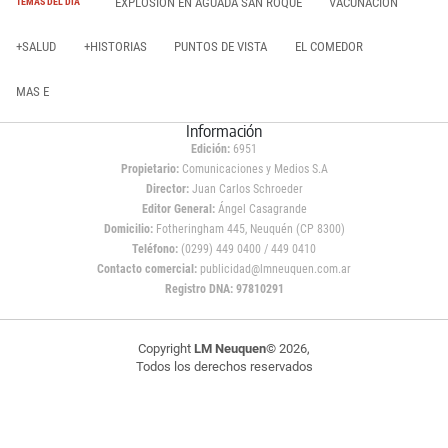
EXPLOSIÓN EN AGUADA SAN ROQUE
VACUNACIÓN
TEMAS DEL DÍA
+SALUD
+HISTORIAS
PUNTOS DE VISTA
EL COMEDOR
MAS E
Información
Edición:
6951
Propietario:
Comunicaciones y Medios S.A
Director:
Juan Carlos Schroeder
Editor General:
Ángel Casagrande
Domicilio:
Fotheringham 445, Neuquén (CP 8300)
Teléfono:
(0299) 449 0400 / 449 0410
Contacto comercial:
publicidad@lmneuquen.com.ar
Registro DNA: 97810291
Copyright
LM Neuquen
© 2026,
Todos los derechos reservados