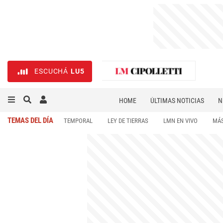
ESCUCHÁ
LU5
HOME
ÚLTIMAS NOTICIAS
N
NECROLÓGICAS
DEPORTES
TEMAS DEL DÍA
TEMPORAL
LEY DE TIERRAS
LMN EN VIVO
MÁS