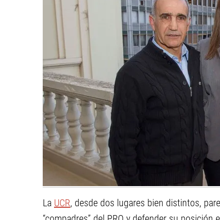
La
UCR
, desde dos lugares bien distintos, par
“compadres” del PRO y defender su posición 