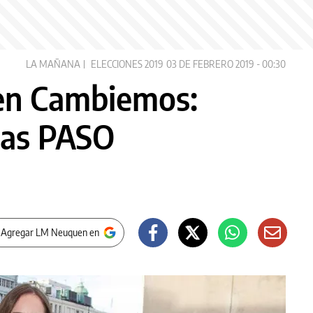
LA MAÑANA
ELECCIONES 2019
03 DE FEBRERO 2019 - 00:30
 en Cambiemos:
 las PASO
 Agregar LM Neuquen en