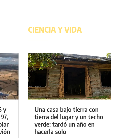
CIENCIA Y VIDA
5 y
Una casa bajo tierra con
 97,
tierra del lugar y un techo
olar
verde: tardó un año en
vión
hacerla solo