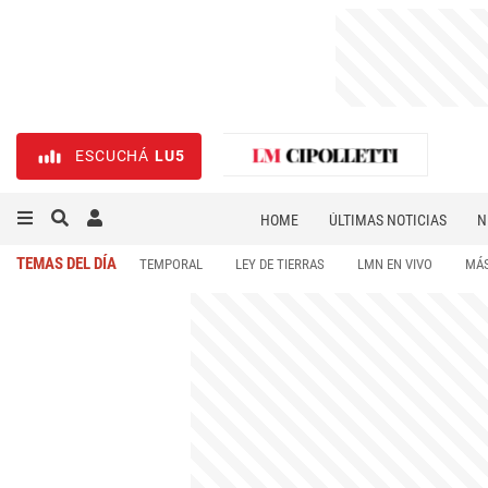
ESCUCHÁ
LU5
HOME
ÚLTIMAS NOTICIAS
N
NECROLÓGICAS
DEPORTES
TEMAS DEL DÍA
TEMPORAL
LEY DE TIERRAS
LMN EN VIVO
MÁS