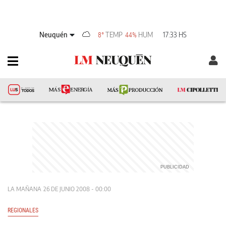
Neuquén
TEMP
HUM
17:33 HS
8°
44%
LA MAÑANA
26 DE JUNIO 2008 - 00:00
REGIONALES