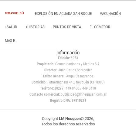
EXPLOSIÓN EN AGUADA SAN ROQUE
VACUNACIÓN
TEMAS DEL DÍA
+SALUD
+HISTORIAS
PUNTOS DE VISTA
EL COMEDOR
MAS E
Información
Edición:
6953
Propietario:
Comunicaciones y Medios S.A
Director:
Juan Carlos Schroeder
Editor General:
Ángel Casagrande
Domicilio:
Fotheringham 445, Neuquén (CP 8300)
Teléfono:
(0299) 449 0400 / 449 0410
Contacto comercial:
publicidad@lmneuquen.com.ar
Registro DNA: 97810291
Copyright
LM Neuquen
© 2026,
Todos los derechos reservados