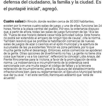
defensa del ciudadano, la familia y la ciudad. Es
el puntapié inicial”, agregó.
Cuatro salas
En Rincón, donde residen cerca de 30.000 habitantes,
existen por lo menos cuatro salas de juego, y una de ellas, funciona las 24
horas, frente a la plaza central del pueblo. Por eso, la ordenanza dispuso
que, a partir de ahora, todas las salas de juego funcionen de las 18 a las
06. “Fuera de ese horario deberá cesar toda actividad lúdica. Este horario
no podrá ser extendido al amparo de ningún tipo de causa”, cita la norma.
También resolvió que se prohíba la habilitación comercial de nuevas
salas de juegos de azar o casinos en el ejido municipal y la apertura de
sucursales de las ya existentes.
“Rincón es zona petrolera, por lo que
mucha gente sufre el desarraigo. Entonces, estos comercios se apoderan
de la gente. Otras opciones de divertimento no hay. La gente no tiene otra
cosa que hacer y va a los casinos”, reflexionó la concejal Lidia Anaya, del
Frente Rinconense para la Victoria, a favor de la promulgación de esta
norma.
La inobservancia e incumplimiento de la ordenanza será
sancionada con una multa según el código de faltas y a la tercera
reiteración de incumplimiento, prevé la clausura del establecimiento
infractor.
Ahora bien, para su reglamentación, el Ejecutivo Municipal tendrá
que dar su aval. Y en este sentido, Raninqueo adelantó que “está de
acuerdo”.