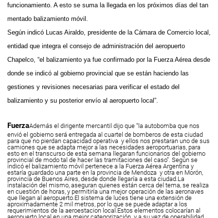
funcionamiento. A esto se suma la llegada en los próximos días del tan
mentado balizamiento móvil.
Según indicó Lucas Airaldo, presidente de la Cámara de Comercio local,
entidad que integra el consejo de administración del aeropuerto
Chapelco, “el balizamiento ya fue confirmado por la Fuerza Aérea desde
donde se indicó al gobierno provincial que se están haciendo las
gestiones y revisiones necesarias para verificar el estado del
balizamiento y su posterior envío al aeropuerto local”.
Fuerza
Además el dirigente mercantil dijo que “la autobomba que nos
envió el gobierno será entregada al cuartel de bomberos de esta ciudad
para que no pierdan capacidad operativa y ellos nos prestaran uno de sus
camiones que se adapta mejor a las necesidades aeroportuarias, para
esto en el transcurso de esta semana llegaran funcionarios del gobierno
provincial de modo tal de hacer las tramitaciones del caso”.
Según se
indicó el balizamiento móvil pertenece a la Fuerza Aérea Argentina y
estaría guardado una parte en la provincia de Mendoza y otra en Morón,
provincia de Buenos Aires, desde donde llegaría a esta ciudad.
La
instalación del mismo, aseguran quienes están cerca del tema, se realiza
en cuestión de horas, y permitiría una mejor operación de las aeronaves
que llegan al aeropuerto.
El sistema de luces tiene una extensión de
aproximadamente 2 mil metros, por lo que se puede adaptar a los
requerimientos de la aeroestacion local.
Estos elementos colocarían al
aeropuerto local en una mejor categorización y a su vez de operabilidad,