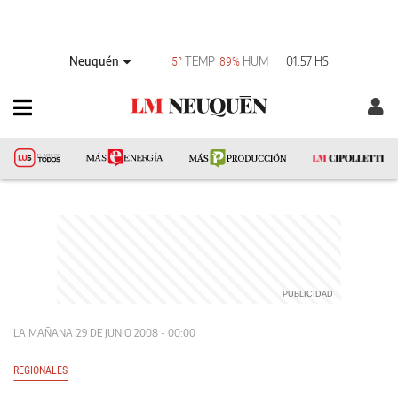
Neuquén
TEMP
HUM
01:57 HS
5°
89%
LA MAÑANA
29 DE JUNIO 2008 - 00:00
REGIONALES