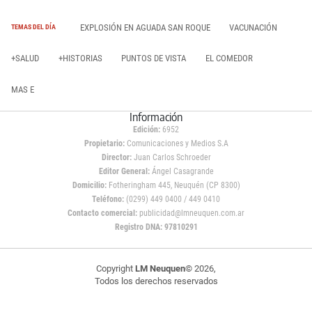
EXPLOSIÓN EN AGUADA SAN ROQUE
VACUNACIÓN
TEMAS DEL DÍA
+SALUD
+HISTORIAS
PUNTOS DE VISTA
EL COMEDOR
MAS E
Información
Edición:
6952
Propietario:
Comunicaciones y Medios S.A
Director:
Juan Carlos Schroeder
Editor General:
Ángel Casagrande
Domicilio:
Fotheringham 445, Neuquén (CP 8300)
Teléfono:
(0299) 449 0400 / 449 0410
Contacto comercial:
publicidad@lmneuquen.com.ar
Registro DNA: 97810291
Copyright
LM Neuquen
© 2026,
Todos los derechos reservados