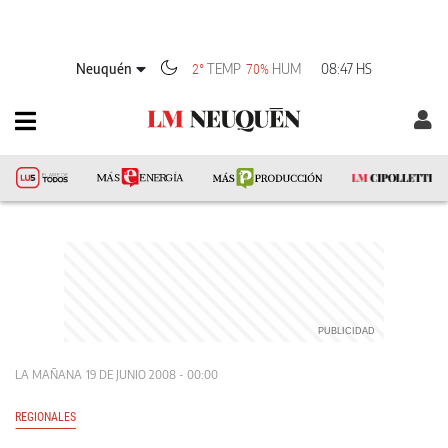
Neuquén
TEMP
HUM
08:47 HS
2°
70%
LA MAÑANA
19 DE JUNIO 2008 - 00:00
REGIONALES