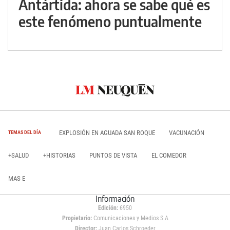
Antártida: ahora se sabe qué es
este fenómeno puntualmente
EXPLOSIÓN EN AGUADA SAN ROQUE
VACUNACIÓN
TEMAS DEL DÍA
+SALUD
+HISTORIAS
PUNTOS DE VISTA
EL COMEDOR
MAS E
Información
Edición:
6950
Propietario:
Comunicaciones y Medios S.A
Director:
Juan Carlos Schroeder