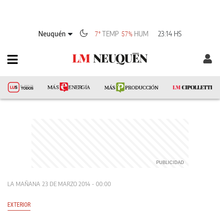
Neuquén
TEMP
HUM
23:14 HS
7°
57%
LA MAÑANA
23 DE MARZO 2014 - 00:00
EXTERIOR