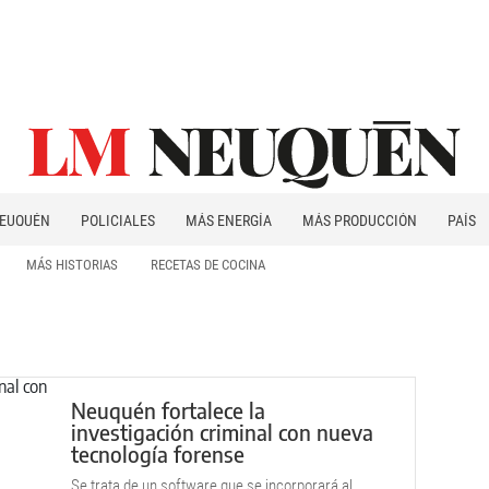
EUQUÉN
POLICIALES
MÁS ENERGÍA
MÁS PRODUCCIÓN
PAÍS
PATAGONIA
MÁS HISTORIAS
RECETAS DE COCINA
Neuquén fortalece la
investigación criminal con nueva
tecnología forense
Se trata de un software que se incorporará al