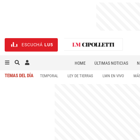
ESCUCHÁ
LU5
HOME
ÚLTIMAS NOTICIAS
N
NECROLÓGICAS
DEPORTES
TEMAS DEL DÍA
TEMPORAL
LEY DE TIERRAS
LMN EN VIVO
MÁS