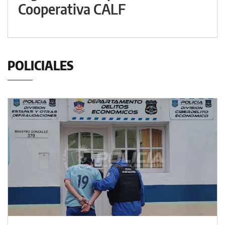
Cooperativa CALF
POLICIALES