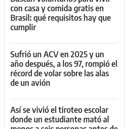
con casa y comida gratis en
Brasil: qué requisitos hay que
cumplir
Sufrió un ACV en 2025 y un
año después, a los 97, rompió el
récord de volar sobre las alas
de un avión
Así se vivió el tiroteo escolar
donde un estudiante mató al
menos a seis personas antes de