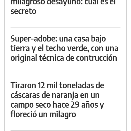
milagroso desayuno: cuál es el
secreto
Super-adobe: una casa bajo
tierra y el techo verde, con una
original técnica de contrucción
Tiraron 12 mil toneladas de
cáscaras de naranja en un
campo seco hace 29 años y
floreció un milagro