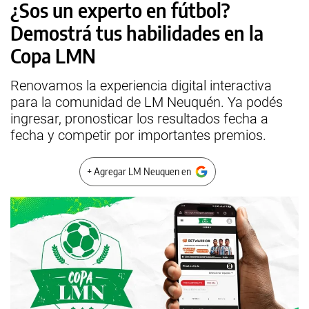
¿Sos un experto en fútbol?
Demostrá tus habilidades en la
Copa LMN
Renovamos la experiencia digital interactiva
para la comunidad de LM Neuquén. Ya podés
ingresar, pronosticar los resultados fecha a
fecha y competir por importantes premios.
+ Agregar LM Neuquen en