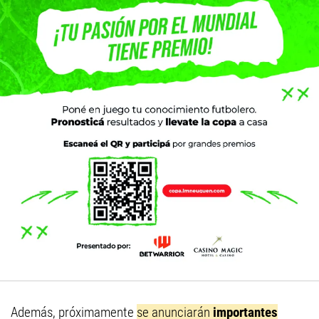
Además, próximamente
se anunciarán
importantes