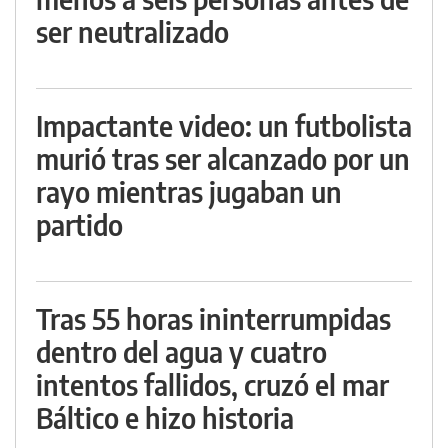
ser neutralizado
Impactante video: un futbolista
murió tras ser alcanzado por un
rayo mientras jugaban un
partido
Tras 55 horas ininterrumpidas
dentro del agua y cuatro
intentos fallidos, cruzó el mar
Báltico e hizo historia