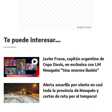
Te puede interesar...
Javier Frana, capitán argentino de
Copa Davis, en exclusiva con LM
Neuquén: "Una enorme ilusión"
Alerta amarilla por viento en casi
toda la provincia de Neuquén y
cortes de ruta por el temporal