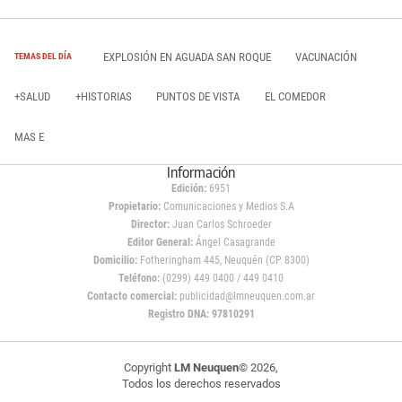
EXPLOSIÓN EN AGUADA SAN ROQUE
VACUNACIÓN
TEMAS DEL DÍA
+SALUD
+HISTORIAS
PUNTOS DE VISTA
EL COMEDOR
MAS E
Información
Edición:
6951
Propietario:
Comunicaciones y Medios S.A
Director:
Juan Carlos Schroeder
Editor General:
Ángel Casagrande
Domicilio:
Fotheringham 445, Neuquén (CP 8300)
Teléfono:
(0299) 449 0400 / 449 0410
Contacto comercial:
publicidad@lmneuquen.com.ar
Registro DNA: 97810291
Copyright
LM Neuquen
© 2026,
Todos los derechos reservados