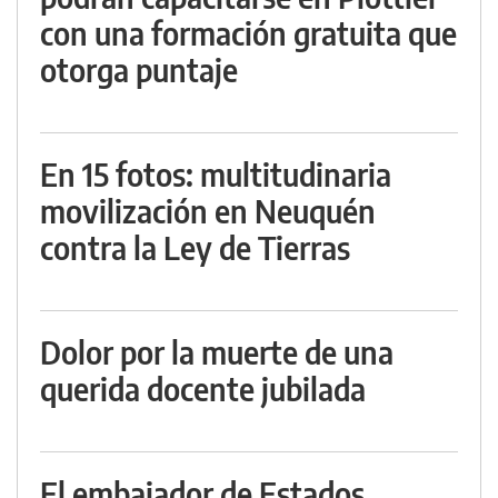
con una formación gratuita que
otorga puntaje
En 15 fotos: multitudinaria
movilización en Neuquén
contra la Ley de Tierras
Dolor por la muerte de una
querida docente jubilada
El embajador de Estados