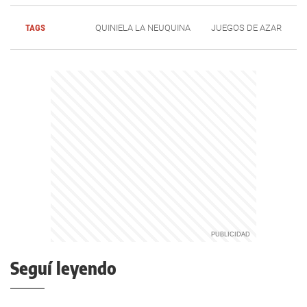
TAGS
QUINIELA LA NEUQUINA
JUEGOS DE AZAR
Seguí leyendo