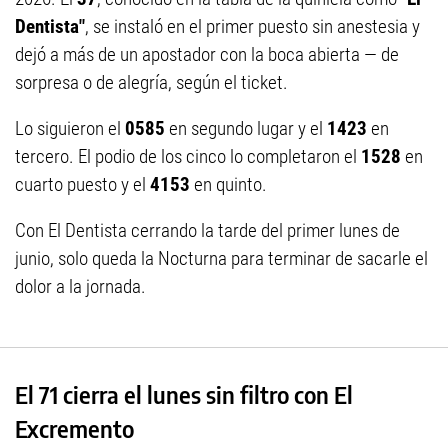
Dentista"
, se instaló en el primer puesto sin anestesia y
dejó a más de un apostador con la boca abierta — de
sorpresa o de alegría, según el ticket.
Lo siguieron el
0585
en segundo lugar y el
1423
en
tercero. El podio de los cinco lo completaron el
1528
en
cuarto puesto y el
4153
en quinto.
Con El Dentista cerrando la tarde del primer lunes de
junio, solo queda la Nocturna para terminar de sacarle el
dolor a la jornada.
El 71 cierra el lunes sin filtro con El
Excremento