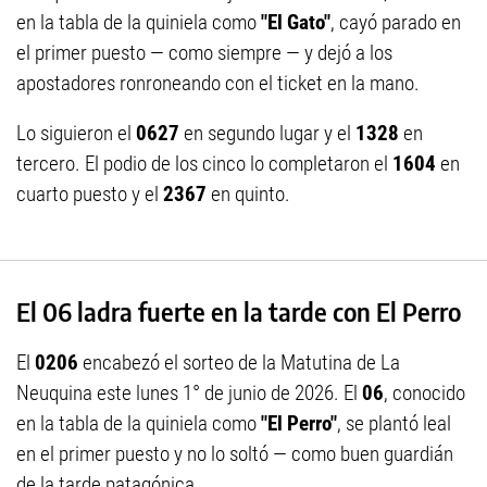
en la tabla de la quiniela como
"El Gato"
, cayó parado en
el primer puesto — como siempre — y dejó a los
apostadores ronroneando con el ticket en la mano.
Lo siguieron el
0627
en segundo lugar y el
1328
en
tercero. El podio de los cinco lo completaron el
1604
en
cuarto puesto y el
2367
en quinto.
El 06 ladra fuerte en la tarde con El Perro
El
0206
encabezó el sorteo de la Matutina de La
Neuquina este lunes 1° de junio de 2026. El
06
, conocido
en la tabla de la quiniela como
"El Perro"
, se plantó leal
en el primer puesto y no lo soltó — como buen guardián
de la tarde patagónica.