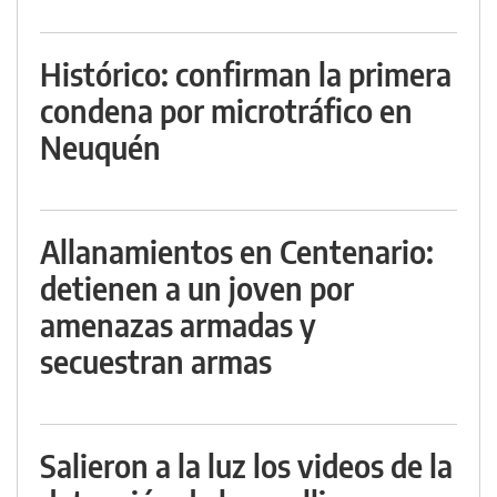
Histórico: confirman la primera
condena por microtráfico en
Neuquén
Allanamientos en Centenario:
detienen a un joven por
amenazas armadas y
secuestran armas
Salieron a la luz los videos de la