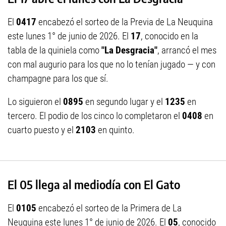
El
0417
encabezó el sorteo de la Previa de La Neuquina
este lunes 1° de junio de 2026. El
17
, conocido en la
tabla de la quiniela como
"La Desgracia"
, arrancó el mes
con mal augurio para los que no lo tenían jugado — y con
champagne para los que sí.
Lo siguieron el
0895
en segundo lugar y el
1235
en
tercero. El podio de los cinco lo completaron el
0408
en
cuarto puesto y el
2103
en quinto.
El 05 llega al mediodía con El Gato
El
0105
encabezó el sorteo de la Primera de La
Neuquina este lunes 1° de junio de 2026. El
05
, conocido