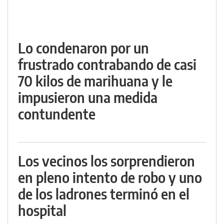
Lo condenaron por un
frustrado contrabando de casi
70 kilos de marihuana y le
impusieron una medida
contundente
Los vecinos los sorprendieron
en pleno intento de robo y uno
de los ladrones terminó en el
hospital