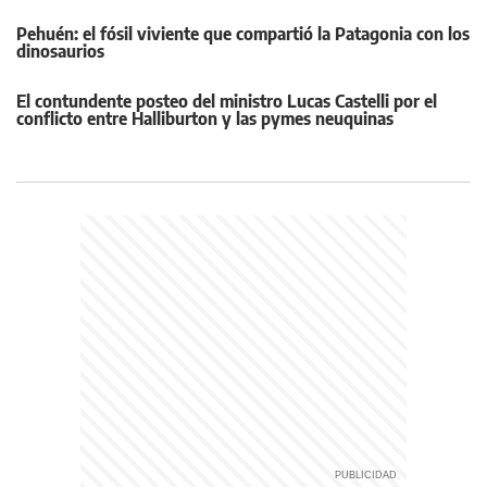
Pehuén: el fósil viviente que compartió la Patagonia con los
dinosaurios
El contundente posteo del ministro Lucas Castelli por el
conflicto entre Halliburton y las pymes neuquinas