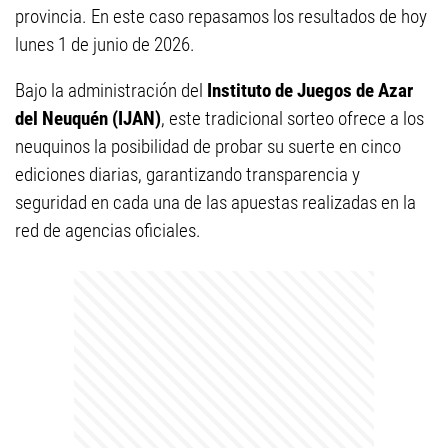
provincia. En este caso repasamos los resultados de hoy
lunes 1 de junio de 2026.
Bajo la administración del
Instituto de Juegos de Azar
del Neuquén (IJAN)
, este tradicional sorteo ofrece a los
neuquinos la posibilidad de probar su suerte en cinco
ediciones diarias, garantizando transparencia y
seguridad en cada una de las apuestas realizadas en la
red de agencias oficiales.