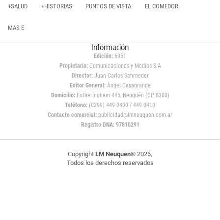
+SALUD
+HISTORIAS
PUNTOS DE VISTA
EL COMEDOR
MAS E
Información
Edición:
6951
Propietario:
Comunicaciones y Medios S.A
Director:
Juan Carlos Schroeder
Editor General:
Ángel Casagrande
Domicilio:
Fotheringham 445, Neuquén (CP 8300)
Teléfono:
(0299) 449 0400 / 449 0410
Contacto comercial:
publicidad@lmneuquen.com.ar
Registro DNA: 97810291
Copyright
LM Neuquen
© 2026,
Todos los derechos reservados