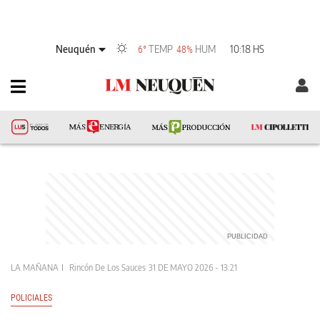
Neuquén
TEMP
HUM
10:18 HS
6°
48%
LA MAÑANA
Rincón De Los Sauces
31 DE MAYO 2026 - 13:21
POLICIALES