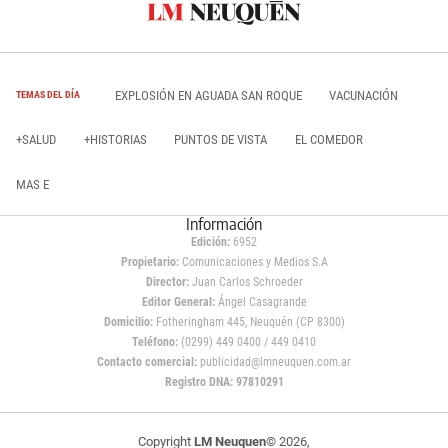
EXPLOSIÓN EN AGUADA SAN ROQUE
VACUNACIÓN
TEMAS DEL DÍA
+SALUD
+HISTORIAS
PUNTOS DE VISTA
EL COMEDOR
MAS E
Información
Edición:
6952
Propietario:
Comunicaciones y Medios S.A
Director:
Juan Carlos Schroeder
Editor General:
Ángel Casagrande
Domicilio:
Fotheringham 445, Neuquén (CP 8300)
Teléfono:
(0299) 449 0400 / 449 0410
Contacto comercial:
publicidad@lmneuquen.com.ar
Registro DNA: 97810291
Copyright
LM Neuquen
© 2026,