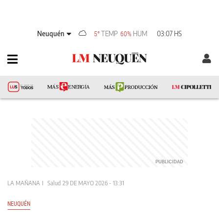
Neuquén
TEMP
HUM
03:07 HS
5°
60%
LA MAÑANA
Salud
29 DE MAYO 2026 - 13:31
NEUQUÉN