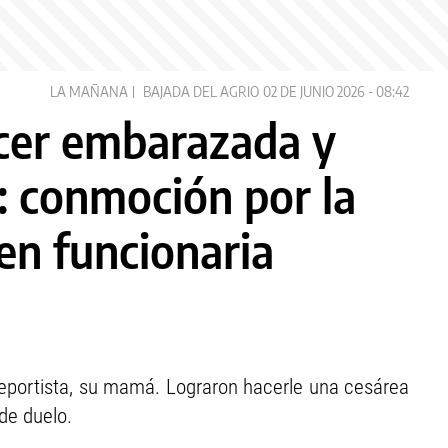
LA MAÑANA
BAJADA DEL AGRIO
02 DE JUNIO 2026 - 08:42
cer embarazada y
: conmoción por la
en funcionaria
 deportista, su mamá. Lograron hacerle una cesárea
de duelo.