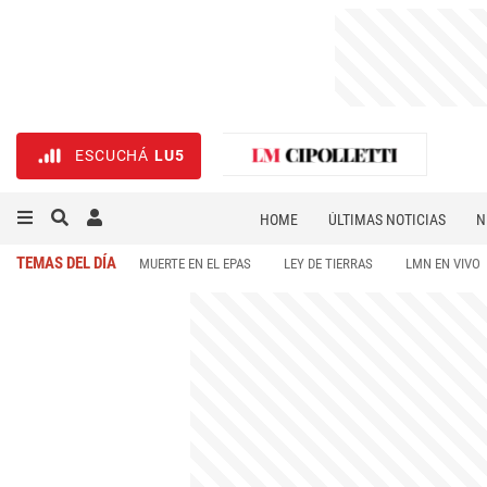
ESCUCHÁ
LU5
HOME
ÚLTIMAS NOTICIAS
N
NECROLÓGICAS
DEPORTES
TEMAS DEL DÍA
MUERTE EN EL EPAS
LEY DE TIERRAS
LMN EN VIVO