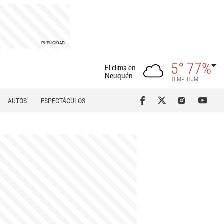
5°
77%
El clima en
Neuquén
TEMP
HUM
AUTOS
ESPECTÁCULOS