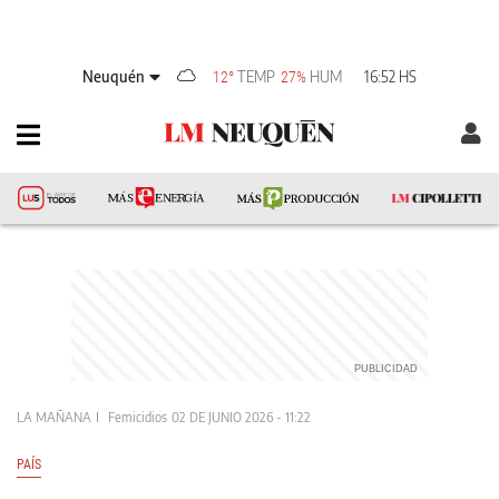
Neuquén
TEMP
HUM
16:52 HS
12°
27%
LA MAÑANA
Femicidios
02 DE JUNIO 2026 - 11:22
PAÍS