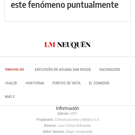
este fenómeno puntualmente
EXPLOSIÓN EN AGUADA SAN ROQUE
VACUNACIÓN
TEMAS DEL DÍA
+SALUD
+HISTORIAS
PUNTOS DE VISTA
EL COMEDOR
MAS E
Información
Edición:
6951
Propietario:
Comunicaciones y Medios S.A
Director:
Juan Carlos Schroeder
Editor General:
Ángel Casagrande