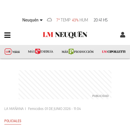
Neuquén
TEMP
HUM
20:41 HS
7°
43%
LA MAÑANA
Femicidios
01 DE JUNIO 2026 - 11:04
POLICIALES