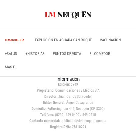
EXPLOSIÓN EN AGUADA SAN ROQUE
VACUNACIÓN
TEMAS DEL DÍA
+SALUD
+HISTORIAS
PUNTOS DE VISTA
EL COMEDOR
MAS E
Información
Edición:
6949
Propietario:
Comunicaciones y Medios S.A
Director:
Juan Carlos Schroeder
Editor General:
Ángel Casagrande
Domicilio:
Fotheringham 445, Neuquén (CP 8300)
Teléfono:
(0299) 449 0400 / 449 0410
Contacto comercial:
publicidad@lmneuquen.com.ar
Registro DNA: 97810291