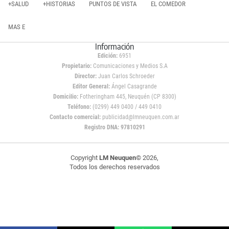
+SALUD
+HISTORIAS
PUNTOS DE VISTA
EL COMEDOR
MAS E
Información
Edición:
6951
Propietario:
Comunicaciones y Medios S.A
Director:
Juan Carlos Schroeder
Editor General:
Ángel Casagrande
Domicilio:
Fotheringham 445, Neuquén (CP 8300)
Teléfono:
(0299) 449 0400 / 449 0410
Contacto comercial:
publicidad@lmneuquen.com.ar
Registro DNA: 97810291
Copyright
LM Neuquen
© 2026,
Todos los derechos reservados