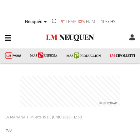
Neuquén
TEMP
HUM
11:57 HS
9°
33%
LA MAÑANA
Muerte
15 DE JUNIO 2026 - 12:58
PAÍS