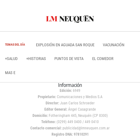
EXPLOSIÓN EN AGUADA SAN ROQUE
VACUNACIÓN
TEMAS DEL DÍA
+SALUD
+HISTORIAS
PUNTOS DE VISTA
EL COMEDOR
MAS E
Información
Edición:
6949
Propietario:
Comunicaciones y Medios S.A
Director:
Juan Carlos Schroeder
Editor General:
Ángel Casagrande
Domicilio:
Fotheringham 445, Neuquén (CP 8300)
Teléfono:
(0299) 449 0400 / 449 0410
Contacto comercial:
publicidad@lmneuquen.com.ar
Registro DNA: 97810291