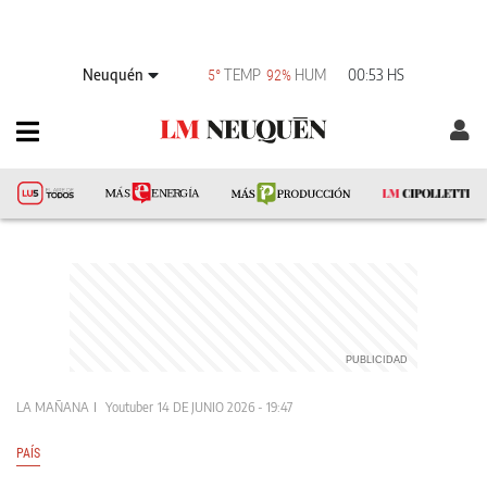
Neuquén
TEMP
HUM
00:53 HS
5°
92%
LA MAÑANA
Youtuber
14 DE JUNIO 2026 - 19:47
PAÍS