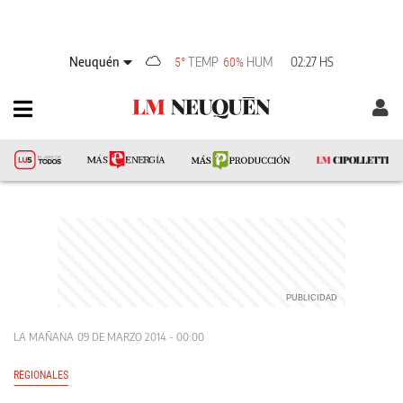
Neuquén
TEMP
HUM
02:27 HS
5°
60%
LA MAÑANA
09 DE MARZO 2014 - 00:00
REGIONALES