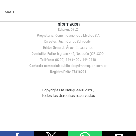
MAS E
Información
Edición:
6952
Propietario:
Comunicaciones y Medios S.A
Director:
Juan Carlos Schroeder
Editor General:
Ángel Casagrande
Domicilio:
Fotheringham 445, Neuquén (CP 8300)
Teléfono:
(0299) 449 0400 / 449 0410
Contacto comercial:
publicidad@lmneuquen.com.ar
Registro DNA: 97810291
Copyright
LM Neuquen
© 2026,
Todos los derechos reservados