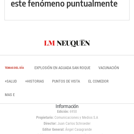
este fenómeno puntualmente
EXPLOSIÓN EN AGUADA SAN ROQUE
VACUNACIÓN
TEMAS DEL DÍA
+SALUD
+HISTORIAS
PUNTOS DE VISTA
EL COMEDOR
MAS E
Información
Edición:
6950
Propietario:
Comunicaciones y Medios S.A
Director:
Juan Carlos Schroeder
Editor General:
Ángel Casagrande