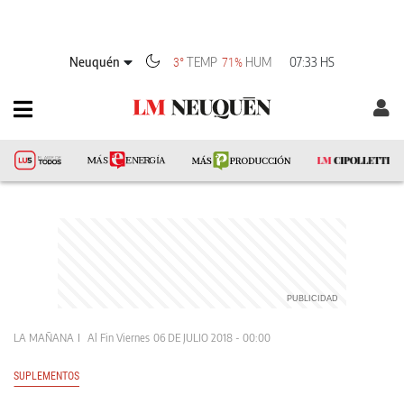
Neuquén
TEMP
HUM
07:33 HS
3°
71%
LA MAÑANA
Al Fin Viernes
06 DE JULIO 2018 - 00:00
SUPLEMENTOS