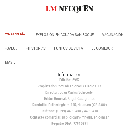
EXPLOSIÓN EN AGUADA SAN ROQUE
VACUNACIÓN
TEMAS DEL DÍA
+SALUD
+HISTORIAS
PUNTOS DE VISTA
EL COMEDOR
MAS E
Información
Edición:
6952
Propietario:
Comunicaciones y Medios S.A
Director:
Juan Carlos Schroeder
Editor General:
Ángel Casagrande
Domicilio:
Fotheringham 445, Neuquén (CP 8300)
Teléfono:
(0299) 449 0400 / 449 0410
Contacto comercial:
publicidad@lmneuquen.com.ar
Registro DNA: 97810291