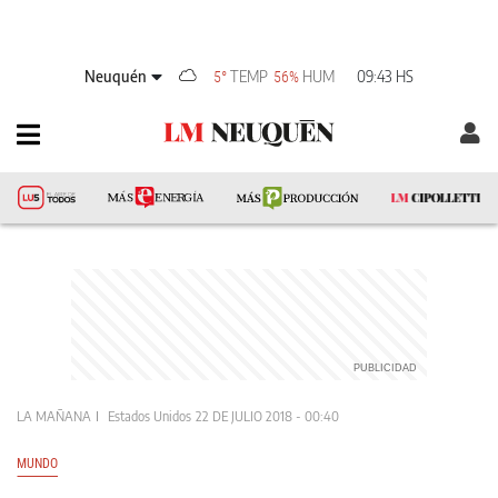
Neuquén
TEMP
HUM
09:43 HS
5°
56%
LA MAÑANA
Estados Unidos
22 DE JULIO 2018 - 00:40
MUNDO