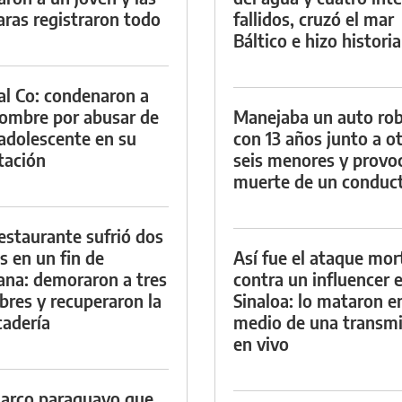
ras registraron todo
fallidos, cruzó el mar
Báltico e hizo historia
al Co: condenaron a
ombre por abusar de
Manejaba un auto ro
adolescente en su
con 13 años junto a o
tación
seis menores y provoc
muerte de un conduc
estaurante sufrió dos
s en un fin de
Así fue el ataque mor
na: demoraron a tres
contra un influencer 
res y recuperaron la
Sinaloa: lo mataron e
adería
medio de una transmi
en vivo
arco paraguayo que