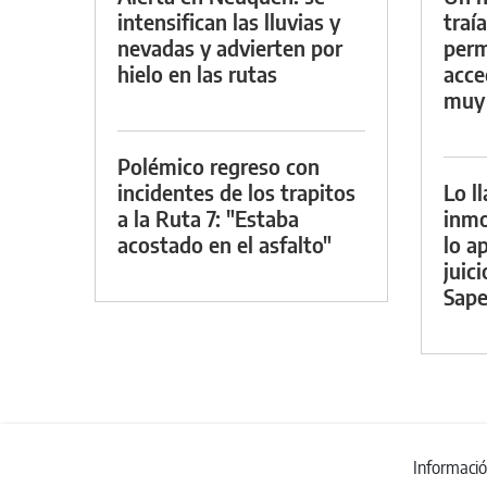
intensifican las lluvias y
traí
nevadas y advierten por
perm
hielo en las rutas
acce
muy
Polémico regreso con
incidentes de los trapitos
Lo l
a la Ruta 7: "Estaba
inmo
acostado en el asfalto"
lo a
juic
Sape
Informaci