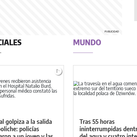
CIALES
MUNDO
al golpiza a la salida
Tras 55 horas
oliche: policías
ininterrumpidas dent
aron a un joven y las
del agua y cuatro int