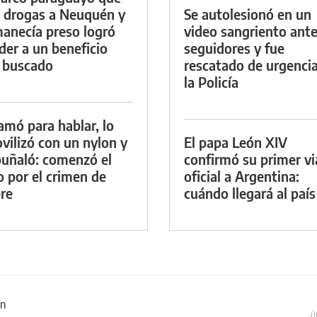
a drogas a Neuquén y
Se autolesionó en un
anecía preso logró
video sangriento ante
der a un beneficio
seguidores y fue
 buscado
rescatado de urgenci
la Policía
lamó para hablar, lo
vilizó con un nylon y
El papa León XIV
puñaló: comenzó el
confirmó su primer vi
io por el crimen de
oficial a Argentina:
re
cuándo llegará al país
ón
Ú