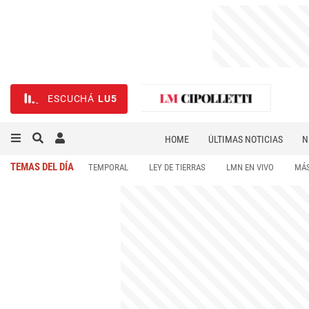
ESCUCHÁ
LU5
HOME
ÚLTIMAS NOTICIAS
N
NECROLÓGICAS
DEPORTES
TEMAS DEL DÍA
TEMPORAL
LEY DE TIERRAS
LMN EN VIVO
MÁS