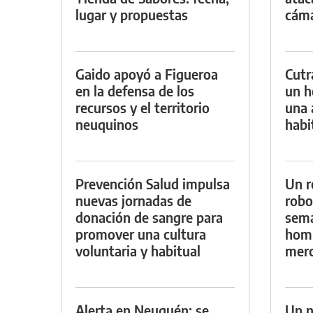
lugar y propuestas
cáma
Gaido apoyó a Figueroa
Cutr
en la defensa de los
un h
recursos y el territorio
una 
neuquinos
habi
Prevención Salud impulsa
Un r
nuevas jornadas de
robo
donación de sangre para
sema
promover una cultura
homb
voluntaria y habitual
merc
Alerta en Neuquén: se
Un n