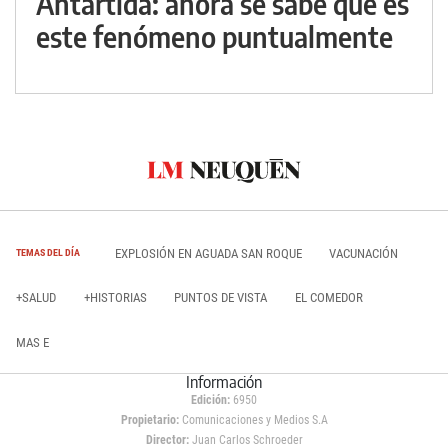
Antártida: ahora se sabe qué es
este fenómeno puntualmente
EXPLOSIÓN EN AGUADA SAN ROQUE
VACUNACIÓN
TEMAS DEL DÍA
+SALUD
+HISTORIAS
PUNTOS DE VISTA
EL COMEDOR
MAS E
Información
Edición:
6950
Propietario:
Comunicaciones y Medios S.A
Director:
Juan Carlos Schroeder