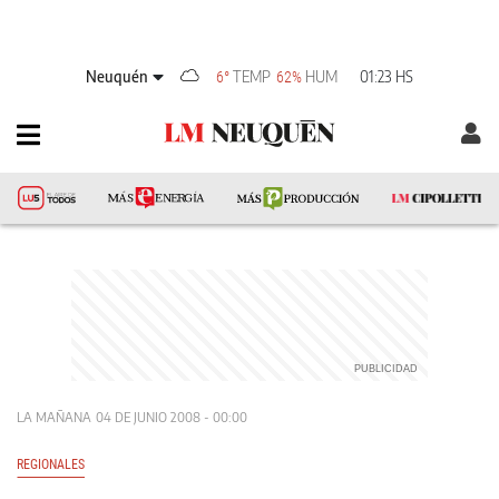
Neuquén
TEMP
HUM
01:23 HS
6°
62%
LA MAÑANA
04 DE JUNIO 2008 - 00:00
REGIONALES