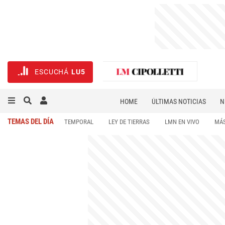
ESCUCHÁ
LU5
HOME
ÚLTIMAS NOTICIAS
N
NECROLÓGICAS
DEPORTES
TEMAS DEL DÍA
TEMPORAL
LEY DE TIERRAS
LMN EN VIVO
MÁS