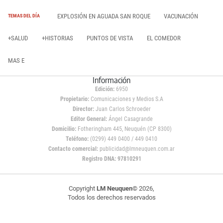
EXPLOSIÓN EN AGUADA SAN ROQUE
VACUNACIÓN
TEMAS DEL DÍA
+SALUD
+HISTORIAS
PUNTOS DE VISTA
EL COMEDOR
MAS E
Información
Edición:
6950
Propietario:
Comunicaciones y Medios S.A
Director:
Juan Carlos Schroeder
Editor General:
Ángel Casagrande
Domicilio:
Fotheringham 445, Neuquén (CP 8300)
Teléfono:
(0299) 449 0400 / 449 0410
Contacto comercial:
publicidad@lmneuquen.com.ar
Registro DNA: 97810291
Copyright
LM Neuquen
© 2026,
Todos los derechos reservados