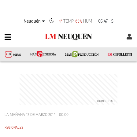
Neuquén
TEMP
HUM
05:47 HS
4°
63%
LA MAÑANA
12 DE MARZO 2014 - 00:00
REGIONALES