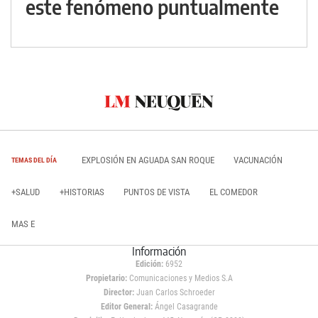
este fenómeno puntualmente
EXPLOSIÓN EN AGUADA SAN ROQUE
VACUNACIÓN
TEMAS DEL DÍA
+SALUD
+HISTORIAS
PUNTOS DE VISTA
EL COMEDOR
MAS E
Información
Edición:
6952
Propietario:
Comunicaciones y Medios S.A
Director:
Juan Carlos Schroeder
Editor General:
Ángel Casagrande