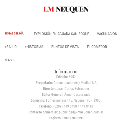
EXPLOSIÓN EN AGUADA SAN ROQUE
VACUNACIÓN
TEMAS DEL DÍA
+SALUD
+HISTORIAS
PUNTOS DE VISTA
EL COMEDOR
MAS E
Información
Edición:
6952
Propietario:
Comunicaciones y Medios S.A
Director:
Juan Carlos Schroeder
Editor General:
Ángel Casagrande
Domicilio:
Fotheringham 445, Neuquén (CP 8300)
Teléfono:
(0299) 449 0400 / 449 0410
Contacto comercial:
publicidad@lmneuquen.com.ar
Registro DNA: 97810291