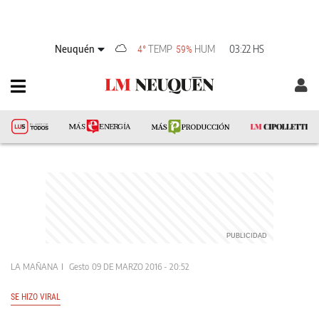
Neuquén
TEMP
HUM
03:22 HS
4°
59%
LA MAÑANA
Gesto
09 DE MARZO 2016 - 20:52
SE HIZO VIRAL