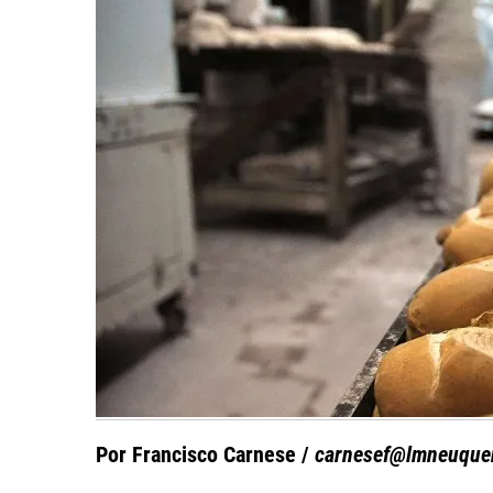
Por Francisco Carnese /
carnesef@lmneuque