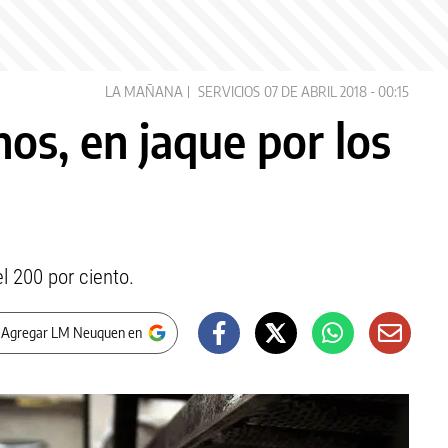
LA MAÑANA
SERVICIOS
07 DE ABRIL 2018 - 00:15
os, en jaque por los
l 200 por ciento.
 Agregar LM Neuquen en