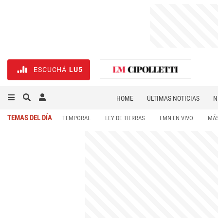
ESCUCHÁ
LU5
HOME
ÚLTIMAS NOTICIAS
N
NECROLÓGICAS
DEPORTES
TEMAS DEL DÍA
TEMPORAL
LEY DE TIERRAS
LMN EN VIVO
MÁS