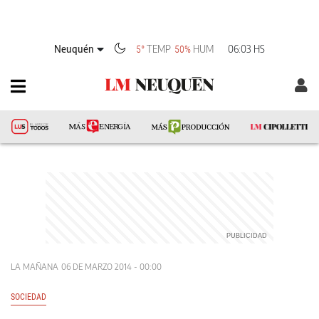
Neuquén
TEMP
HUM
06:03 HS
5°
50%
LA MAÑANA
06 DE MARZO 2014 - 00:00
SOCIEDAD