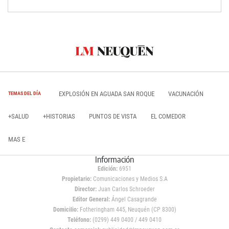
EXPLOSIÓN EN AGUADA SAN ROQUE
VACUNACIÓN
TEMAS DEL DÍA
+SALUD
+HISTORIAS
PUNTOS DE VISTA
EL COMEDOR
MAS E
Información
Edición:
6951
Propietario:
Comunicaciones y Medios S.A
Director:
Juan Carlos Schroeder
Editor General:
Ángel Casagrande
Domicilio:
Fotheringham 445, Neuquén (CP 8300)
Teléfono:
(0299) 449 0400 / 449 0410