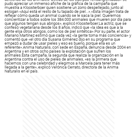
pudo apreciar un inmenso afiche de la gráfica de la campaña que
muestra a Kloosterboer quien sostiene un zorro despellejado, junto al
eslogan «Aquí está el resto de tu tapado de piel...».
«Esta imagen trata de
reflejar cómo queda un animal cuando se le saca la piel. Queremos
concientizar a todos sobre los 384.000 animales que mueren por día para
que algunos tengan sus abrigos», explicó Kloosterboer.
La actriz, que se
confesó vegetariana desde los 8 años, indicó que «la idea es que a la
gente elija otros abrigos, como los de piel sintética».
Por su parte, el actor
Mariano Martínez estimó que cada vez «la gente toma más conciencia» y
comentó que «el otro día Susana Giménez dijo en su programa que
empezó a dudar de usar pieles y eso es bueno, porque ella es un
referente».
Anima Naturalis, con sede en España, denuncia desde 2004 en
Argentina y en otros ocho países la explotación que sufren los
animales.
Esta campaña, la segunda que realiza la organización en la
Argentina contra el uso de pieles de animales, «es la primera que
hacemos con una celebridad y elegimos a Marcela para tener más
llegada a la gente», explicó Verónica Cerrato, directora de la Anima
Naturalis en el país.