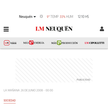
Neuquén
TEMP
HUM
12:10 HS
9°
33%
LA MAÑANA
26 DE JUNIO 2008 - 00:00
SOCIEDAD