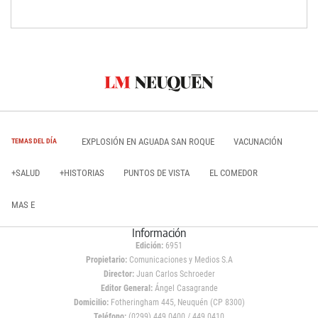
EXPLOSIÓN EN AGUADA SAN ROQUE
VACUNACIÓN
TEMAS DEL DÍA
+SALUD
+HISTORIAS
PUNTOS DE VISTA
EL COMEDOR
MAS E
Información
Edición:
6951
Propietario:
Comunicaciones y Medios S.A
Director:
Juan Carlos Schroeder
Editor General:
Ángel Casagrande
Domicilio:
Fotheringham 445, Neuquén (CP 8300)
Teléfono:
(0299) 449 0400 / 449 0410